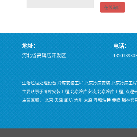
在线询价
地址：
电话：
河北省高碑店开发区
1350139303
生活垃圾处理设备
冷库安装工程
北京冷库安装
北京冷库工程
主要从事于
冷库安装工程
,
北京冷库安装
,
北京冷库工程
, 欢
主营区域：
北京
天津
廊坊
沧州
太原
呼和浩特
赤峰
锡林郭