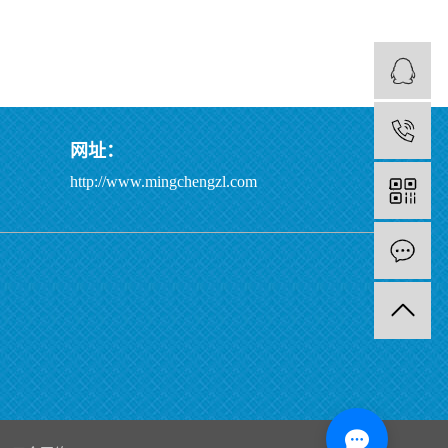
网址：
http://www.mingchengzl.com