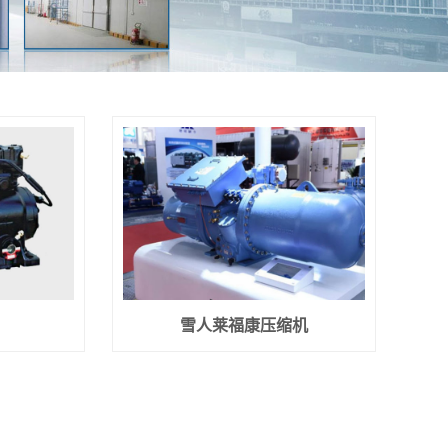
雪人莱福康压缩机