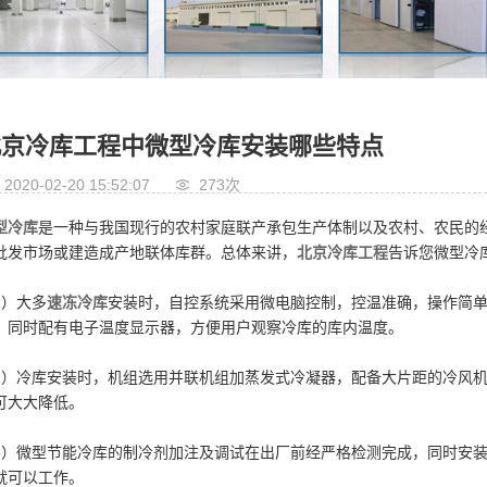
北京冷库工程中微型冷库安装哪些特点
2020-02-20 15:52:07
273次
型冷库
是一种与我国现行的农村家庭联产承包生产体制以及农村、农民的
批发市场或建造成产地联体库群。总体来讲，
北京冷库工程
告诉您微型冷
1）大多
速冻冷库
安装时，自控系统采用微电脑控制，控温准确，操作简
，同时配有电子温度显示器，方便用户观察冷库的库内温度。
2）冷库安装时，机组选用并联机组加蒸发式冷凝器，配备大片距的冷风
可大大降低。
3）微型节能冷库的制冷剂加注及调试在出厂前经严格检测完成，同时安
就可以工作。