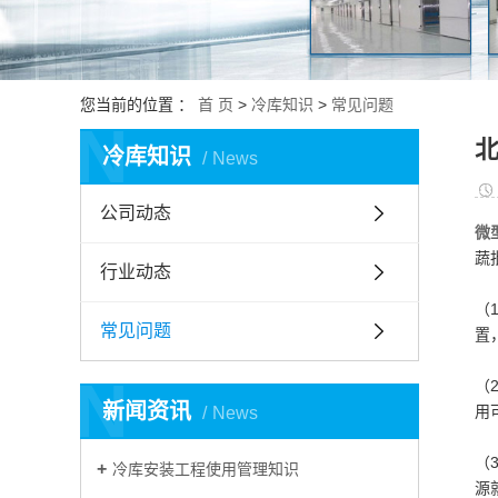
您当前的位置 ：
首 页
>
冷库知识
>
常见问题
N
冷库知识
News
公司动态
微
蔬
行业动态
（
常见问题
置
N
（
新闻资讯
用
News
（
冷库安装工程使用管理知识
源