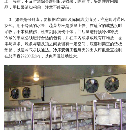
上一层霜，不及时清除会影响制冷效果，除霜时，要盖住库内藏
品，用扫帚清扫积霜，注意不能硬敲。
3、如果是保鲜库，要根据贮物量及库间温度情况，注意随时通风
换气。
用于冷藏的水果、蔬菜都应是质量上佳、在适宜的成熟度时
采收，不带机械伤，检查剔除病伤个体，并尽量进行预冷和冲洗。
冷藏的果蔬必须进行合适的包装，并在库内成条成垛有序堆放，垛
条与垛条、垛条与墙及顶之间要留有一定空间，底部用架空的垫板
垫起，以便冷气尽快通达。
冷库安装工程
每天的出入库数量宜控制
在总库容的
20%
以内，以免库温波动过大。