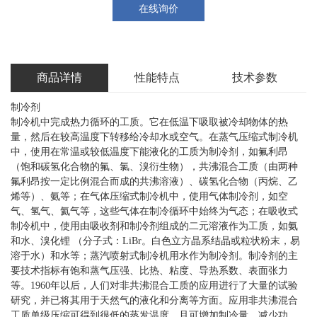
在线询价
商品详情
性能特点
技术参数
制冷剂
制冷机中完成热力循环的工质。它在低温下吸取被冷却物体的热
量，然后在较高温度下转移给冷却水或空气。在蒸气压缩式制冷机
中，使用在常温或较低温度下能液化的工质为制冷剂，如氟利昂
（饱和碳氢化合物的氟、氯、溴衍生物），共沸混合工质（由两种
氟利昂按一定比例混合而成的共沸溶液）、碳氢化合物（丙烷、乙
烯等）、氨等；在气体压缩式制冷机中，使用气体制冷剂，如空
气、氢气、氦气等，这些气体在制冷循环中始终为气态；在吸收式
制冷机中，使用由吸收剂和制冷剂组成的二元溶液作为工质，如氨
和水、溴化锂 （分子式：LiBr。白色立方晶系结晶或粒状粉末，易
溶于水）和水等；蒸汽喷射式制冷机用水作为制冷剂。制冷剂的主
要技术指标有饱和蒸气压强、比热、粘度、导热系数、表面张力
等。1960年以后，人们对非共沸混合工质的应用进行了大量的试验
研究，并已将其用于天然气的液化和分离等方面。应用非共沸混合
工质单级压缩可得到很低的蒸发温度，且可增加制冷量，减少功