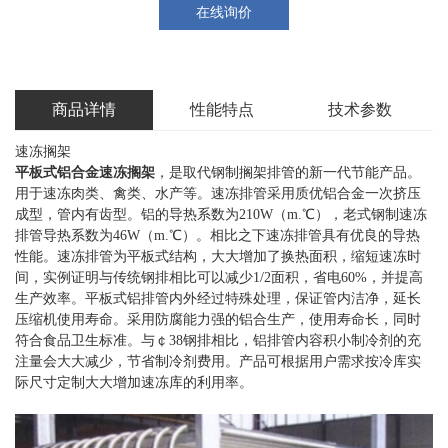
在线询价
商品详情
性能特点
技术参数
速冻搁架
平板式铝合金速冻搁架
，是取代钢制搁架排管的新一代节能产品。
用于速冻肉类、禽类、水产等。速冻排管采用质
优
铝合金一次挤压
成型，管内有齿型。铝的导热系数为210W（m.℃），老式钢制速冻
排管导热系数为46W（m.℃）。相比之下速冻排管具有优良的导热
性能。速冻排管为平板式结构，大大增加了换热面积，缩短速冻时
间，实例证明与传统钢排相比可以减少1/2面积，省电60%，并提高
生产效率。平板式铝排管内外经过特殊处理，保证管内洁净，延长
压缩机使用寿命。采用防腐能力强的铝合生产，使用寿命长，同时
符合食品卫生标准。与￠38钢排相比，铝排管内容积小制冷剂的充
注量会大大减少，节省制冷剂费用。产品可根据用户需求按冷库实
际尺寸定制大大增加速冻库的利用率。