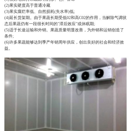
(2)果实硬度高于普通冷藏
(3)果实腐烂率低、自然损耗(失水率)低;
(4)延长货架期。由于果蔬长期受低02和高C02的作用，当解除气调状
态后果蔬仍有一段很长时间的"滞后效应"或休眠期;
(5)适于长途运输和外销。果蔬质量明显改善，为外销和运销创造了
条件;
(6)许多果蔬能够达到季产年销周年供应，创出良好的社会和经济效
益。