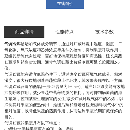
在线询价
商品详情
性能特点
技术参数
气调冷库
是增加气体成分调节，通过对贮藏环境中温度、湿度、二
氧化碳、氧气浓度和乙烯浓度等条件的控制，抑制果蔬呼吸作用，
延缓其新陈代谢过程，更好地保持果蔬新鲜度和商品性，延长果蔬
贮藏期和销售货架期。通常气调贮藏比普通冷藏可延长贮藏期2-3
倍。
气调贮藏能在适宜低温条件下，通过改变贮藏环境气体成分、相对
湿度，很大程度地创造果蔬贮藏上佳环境，其效果表现在以下方面:
气调贮藏营造的低氧(一般O2含量为l%-5%)、适当CO2浓度能有效地
抑制呼吸作用，减少果蔬中营养物质的损耗，同时抑制病原菌的滋
生繁殖，控制某些生理病害的发生;减少贮藏环境气体中的乙烯，以
抑制其对果蔬的催熟作用，延缓后熟和衰老过程;增加环境气体中的
相对湿度，以降低果蔬的蒸腾作用，从而达到果蔬长期贮藏保鲜的
目的。
气调贮藏的果蔬具有以下特点：
(1)很好地保持果蔬原有的形、色、香味