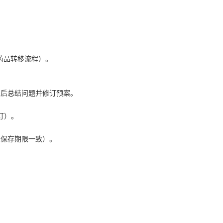
药品转移流程）。
练后总结问题并修订预案。
订）。
录保存期限一致）。