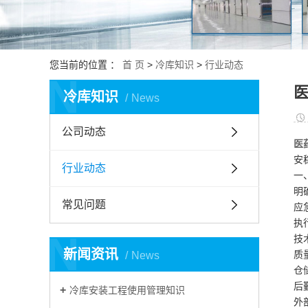
您当前的位置 ：
首 页
>
冷库知识
>
行业动态
N
冷库知识
News
公司动态
医
安
行业动态
一
明
常见问题
应
执
N
技
新闻资讯
质
News
仓
后
冷库安装工程使用管理知识
外