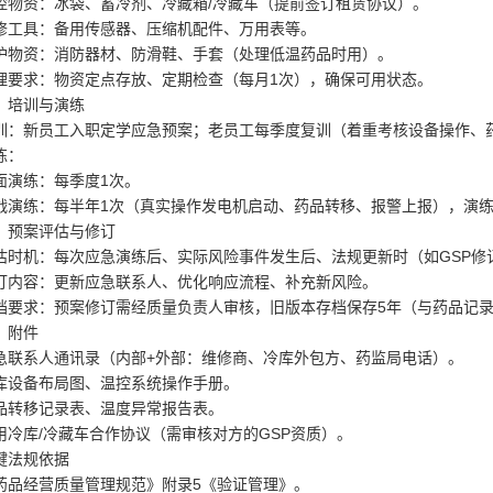
控物资：冰袋、蓄冷剂、冷藏箱/冷藏车（提前签订租赁协议）。
修工具：备用传感器、压缩机配件、万用表等。
护物资：消防器材、防滑鞋、手套（处理低温药品时用）。
理要求：物资定点存放、定期检查（每月1次），确保可用状态。
、培训与演练
训：新员工入职定学应急预案；老员工每季度复训（着重考核设备操作、
练：
面演练：每季度1次。
战演练：每半年1次（真实操作发电机启动、药品转移、报警上报），演
、预案评估与修订
估时机：每次应急演练后、实际风险事件发生后、法规更新时（如GSP修
订内容：更新应急联系人、优化响应流程、补充新风险。
档要求：预案修订需经质量负责人审核，旧版本存档保存5年（与药品记
、附件
急联系人通讯录（内部+外部：维修商、冷库外包方、药监局电话）。
库设备布局图、温控系统操作手册。
品转移记录表、温度异常报告表。
用冷库/冷藏车合作协议（需审核对方的GSP资质）。
键法规依据
药品经营质量管理规范》附录5《验证管理》。