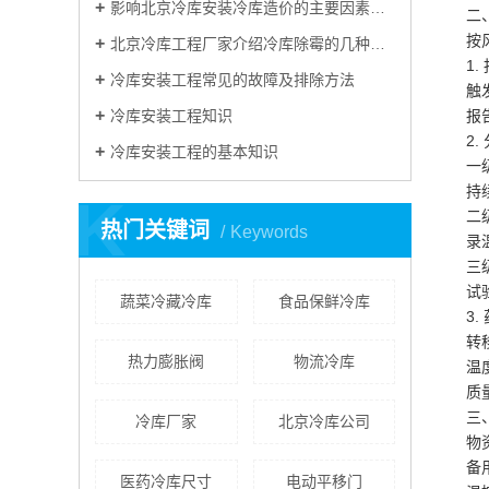
影响北京冷库安装冷库造价的主要因素有哪些？
二
按
北京冷库工程厂家介绍冷库除霉的几种方法
1
冷库安装工程常见的故障及排除方法
触
冷库安装工程知识
报
2.
冷库安装工程的基本知识
一
持
K
二
热门关键词
Keywords
录
三
试
蔬菜冷藏冷库
食品保鲜冷库
3
转
热力膨胀阀
物流冷库
温
质
三
冷库厂家
北京冷库公司
物
备
医药冷库尺寸
电动平移门