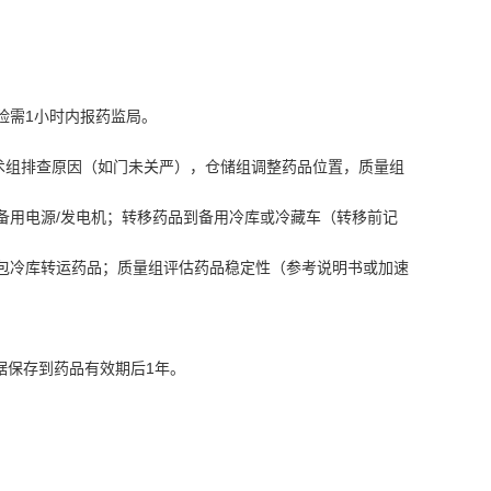
险需1小时内报药监局。
技术组排查原因（如门未关严），仓储组调整药品位置，质量组
备用电源/发电机；转移药品到备用冷库或冷藏车（转移前记
外包冷库转运药品；质量组评估药品稳定性（参考说明书或加速
。
据保存到药品有效期后1年。
。