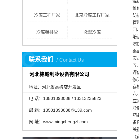
温
维
冷库工程厂家
北京冷库工程厂家
防
管
四
冷库铝排管
微型冷库
培
演
C
桌
实
联系我们
Contact Us
五
评
河北铭城制冷设备有限公司
修
存
地址：河北省高碑店开发区
六
电 话：13501393038 / 13313235823
应
冷
邮 箱：13501393038@139.com
药
网 址：www.mingchengzl.com
备
关
《