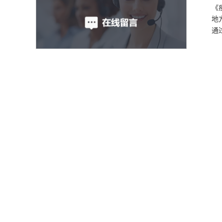
《
地
通