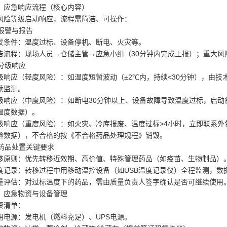
、应急响应流程（核心内容）
风险等级启动响应，流程需简洁、可操作：
. 报警与报告
发条件：温度过标、设备停机、断电、火灾等。
告流程：现场人员→仓储主管→应急小组（30分钟内完成上报）；重大风
 分级响应
级响应（轻度风险）：如温度短暂波动（±2℃内，持续<30分钟），由
续监测。
级响应（中度风险）：如断电30分钟以上、设备故障导致温度过标，启动
温度数据）。
级响应（重度风险）：如火灾、冷库报废、温度过标>4小时，立即联系
验数据），不合格的按《不合格药品处理规程》销毁。
. 药品处置关键要求
移原则：优先转移近效期、高价值、特殊管理药品（如疫苗、生物制品）
度记录：转移过程中用移动温控设备（如USB温度记录仪）全程监测，数
量评估：对过标温度下的药品，需由质量负责人签字确认是否可继续使用
、应急物资与设备管理
资清单：
用电源：发电机（燃料充足）、UPS电源。