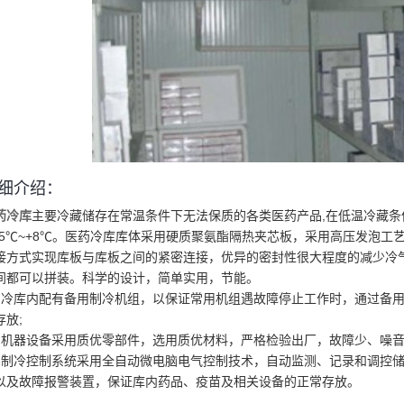
细介绍：
药冷库
主要冷藏储存在常温条件下无法保质的各类医药产品,在低温冷藏条
-5℃~+8℃。医药冷库库体采用硬质聚氨酯隔热夹芯板，采用高压发泡工
接方式实现库板与库板之间的紧密连接，优异的密封性很大程度的减少冷
间都可以拼装。科学的设计，简单实用，节能。
、冷库内配有备用制冷机组，以保证常用机组遇故障停止工作时，通过备
存放;
、机器设备采用质优零部件，选用质
优
材料，严格检验出厂，故障少、噪音
、制冷控制系统采用全自动微电脑电气控制技术，自动监测、记录和调控
以及故障报警装置，保证库内药品、疫苗及相关设备的正常存放。